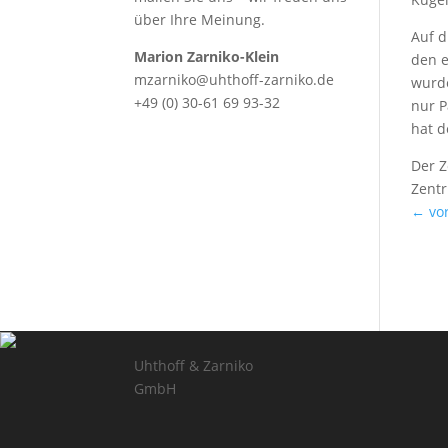
über Ihre Meinung.
Auf d
Marion Zarniko-Klein
den 
mzarniko@uhthoff-zarniko.de
wurde
+49 (0) 30-61 69 93-32
nur P
hat d
Der Z
Zentr
← vor
Uhthoff & Zarniko
GmbH