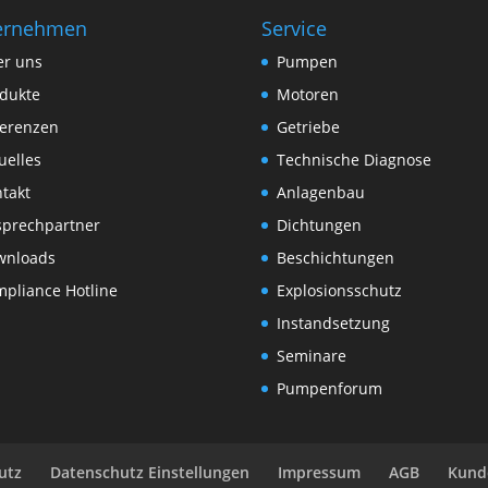
ernehmen
Service
er uns
Pumpen
dukte
Motoren
ferenzen
Getriebe
uelles
Technische Diagnose
takt
Anlagenbau
sprechpartner
Dichtungen
wnloads
Beschichtungen
pliance Hotline
Explosionsschutz
Instandsetzung
Seminare
Pumpenforum
utz
Datenschutz Einstellungen
Impressum
AGB
Kund