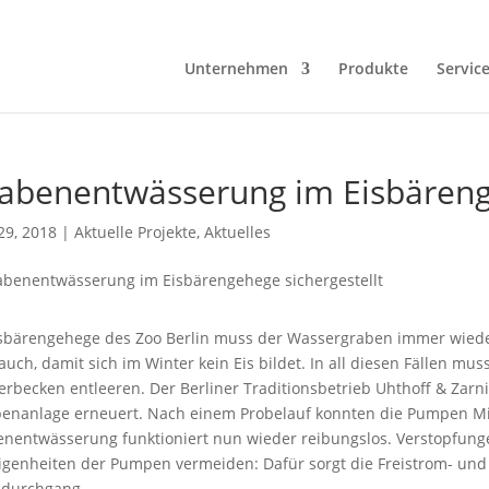
Unternehmen
Produkte
Servic
abenentwässerung im Eisbärenge
29, 2018
|
Aktuelle Projekte
,
Aktuelles
isbärengehege des Zoo Berlin muss der Wassergraben immer wied
auch, damit sich im Winter kein Eis bildet. In all diesen Fällen m
rbecken entleeren. Der Berliner Traditionsbetrieb Uhthoff & Zarni
nanlage erneuert. Nach einem Probelauf konnten die Pumpen Mit
nentwässerung funktioniert nun wieder reibungslos. Verstopfung
igenheiten der Pumpen vermeiden: Dafür sorgt die Freistrom- und 
ldurchgang.