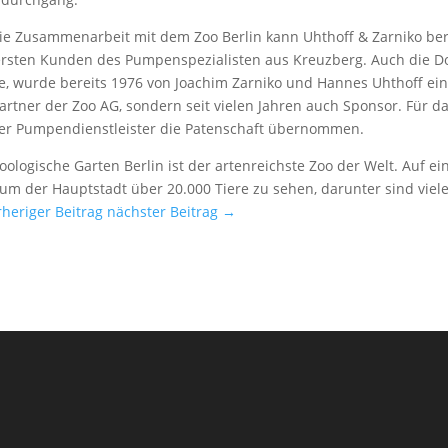
ie Zusammenarbeit mit dem Zoo Berlin kann Uhthoff & Zarniko bere
ersten Kunden des Pumpenspezialisten aus Kreuzberg. Auch die 
, wurde bereits 1976 von Joachim Zarniko und Hannes Uhthoff eing
artner der Zoo AG, sondern seit vielen Jahren auch Sponsor. Für 
er Pumpendienstleister die Patenschaft übernommen.
oologische Garten Berlin ist der artenreichste Zoo der Welt. Auf ei
um der Hauptstadt über 20.000 Tiere zu sehen, darunter sind vie
heriger Beitrag
nächster Beitrag →