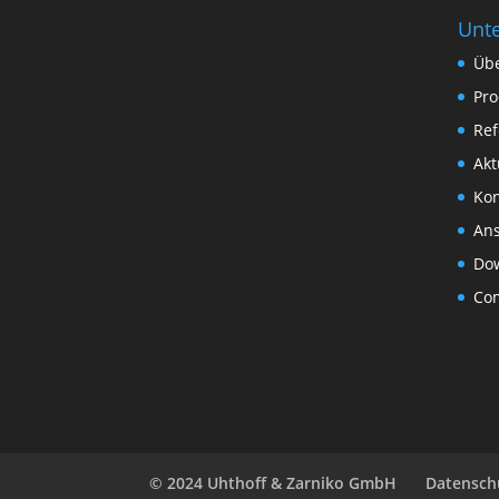
Unt
Üb
Pro
Re
Akt
Kon
An
Do
Com
© 2024 Uhthoff & Zarniko GmbH
Datensch